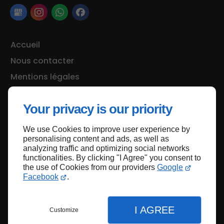
Accueil
Nous contacter
Mentions légales
Plan du site
Your privacy is our priority
We use Cookies to improve user experience by
Haut de page
personalising content and ads, as well as
analyzing traffic and optimizing social networks
functionalities. By clicking "I Agree" you consent to
the use of Cookies from our providers
Google
Facebook
.
I AGREE
Customize